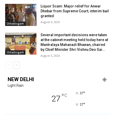
Liquor Scam: Major relief for Anwar
Dhebar from Supreme Court; interim bail
granted.
August 6, 2026
Chhattisgarh
Several important decisions were taken
at the cabinet meeting held today here at
Mantralaya Mahanadi Bhawan, chaired
by Chief Minister Shri Vishnu Deo Sai...
Chhattisgarh
August 5, 2026
NEW DELHI
Light Rain
°
27
°
C
27
°
27