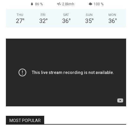
86 %
2.8kmh
100 %
THU
FRI
SAT
SUN
MON
27
°
32
°
36
°
35
°
36
°
MOST POPULAR